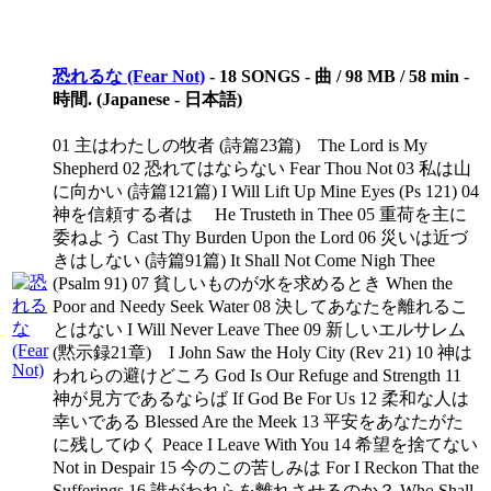
恐れるな (Fear Not)
-
18 SONGS - 曲 / 98 MB / 58 min -
時間. (Japanese - 日本語)
01 主はわたしの牧者 (詩篇23篇) The Lord is My
Shepherd 02 恐れてはならない Fear Thou Not 03 私は山
に向かい (詩篇121篇) I Will Lift Up Mine Eyes (Ps 121) 04
神を信頼する者は He Trusteth in Thee 05 重荷を主に
委ねよう Cast Thy Burden Upon the Lord 06 災いは近づ
きはしない (詩篇91篇) It Shall Not Come Nigh Thee
(Psalm 91) 07 貧しいものが水を求めるとき When the
Poor and Needy Seek Water 08 決してあなたを離れるこ
とはない I Will Never Leave Thee 09 新しいエルサレム
(黙示録21章) I John Saw the Holy City (Rev 21) 10 神は
われらの避けどころ God Is Our Refuge and Strength 11
神が見方であるならば If God Be For Us 12 柔和な人は
幸いである Blessed Are the Meek 13 平安をあなたがた
に残してゆく Peace I Leave With You 14 希望を捨てない
Not in Despair 15 今のこの苦しみは For I Reckon That the
Sufferings 16 誰がわれらを離れさせるのか？ Who Shall