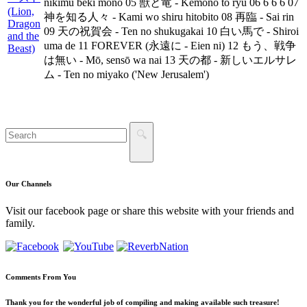
nikimu beki mono 05 獣と竜 - Kemono to ryū 06 6 6 6 07
神を知る人々 - Kami wo shiru hitobito 08 再臨 - Sai rin
09 天の祝賀会 - Ten no shukugakai 10 白い馬で - Shiroi
uma de 11 FOREVER (永遠に - Eien ni) 12 もう、戦争
は無い - Mō, sensō wa nai 13 天の都 - 新しいエルサレ
ム - Ten no miyako ('New Jerusalem')
Our
Channels
Visit our facebook page or share this website with your friends and
family.
Comments
From You
Thank you for the wonderful job of compiling and making available such treasure!