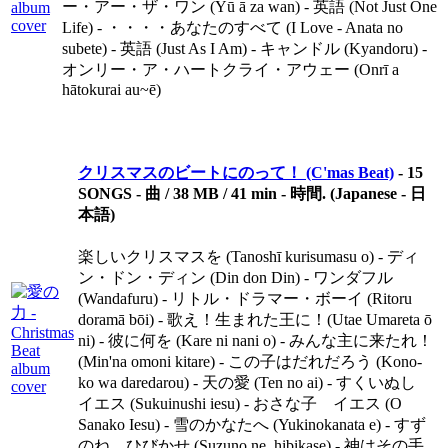
ー・アー・ザ・ワン (Yū ā za wan) - 英語 (Not Just One
Life) - ・・・・あなたのすべて (I Love - Anata no
subete) - 英語 (Just As I Am) - キャンドル (Kyandoru) -
オンリー・ア・ハートクライ・アウェー (Onrī a
hātokurai au~ē)
クリスマスのビートにのって！ (C'mas Beat)
-
15
SONGS - 曲 / 38 MB / 41 min - 時間. (Japanese - 日
本語)
楽しいクリスマスを (Tanoshī kurisumasu o) - ディ
ン・ドン・ディン (Din don Din) - ワンダフル
(Wandafuru) - リトル・ドラマー・ボーイ (Ritoru
doramā bōi) - 歌え！生まれた王に！(Utae Umareta ō
ni) - 彼に何を (Kare ni nani o) - みんな主に来たれ！
(Min'na omoni kitare) - この子はだれだろう (Kono-
ko wa daredarou) - 天の愛 (Ten no ai) - すくいぬし
イエス (Sukuinushi iesu) - おさな子 イエス (O
Sanako Iesu) - 雪のかなたへ (Yukinokanata e) - すず
のね，ひびかせ (Suzuno ne, hibikase) - 神はその手