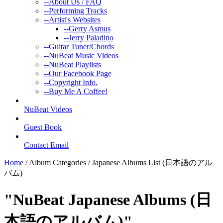
--
About Us / FAQ
--
Performing Tracks
--
Artist's Websites
--
Gerry Asmus
--
Jerry Paladino
--
Guitar Tuner/Chords
--
NuBeat Music Videos
--
NuBeat Playlists
--
Our Facebook Page
--
Copyright Info.
--
Buy Me A Coffee!
NuBeat Videos
Guest Book
Contact Email
Home
/ Album Categories /
Japanese Albums List (日本語のアル
バム)
"NuBeat Japanese Albums
(日
本語のアルバム)
"