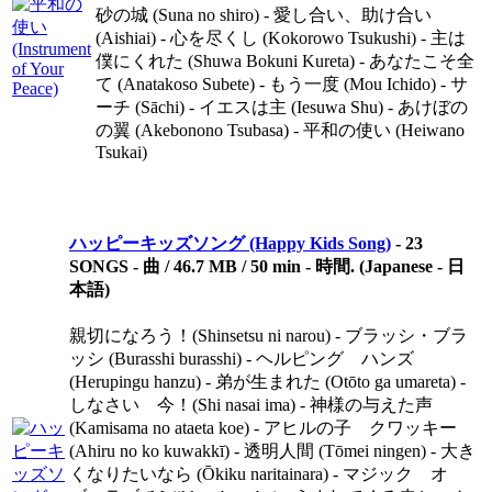
砂の城 (Suna no shiro) - 愛し合い、助け合い
(Aishiai) - 心を尽くし (Kokorowo Tsukushi) - 主は
僕にくれた (Shuwa Bokuni Kureta) - あなたこそ全
て (Anatakoso Subete) - もう一度 (Mou Ichido) - サ
ーチ (Sāchi) - イエスは主 (Iesuwa Shu) - あけぼの
の翼 (Akebonono Tsubasa) - 平和の使い (Heiwano
Tsukai)
ハッピーキッズソング (Happy Kids Song)
-
23
SONGS - 曲 / 46.7 MB / 50 min - 時間. (Japanese - 日
本語)
親切になろう！(Shinsetsu ni narou) - ブラッシ・ブラ
ッシ (Burasshi burasshi) - ヘルピング ハンズ
(Herupingu hanzu) - 弟が生まれた (Otōto ga umareta) -
しなさい 今！(Shi nasai ima) - 神様の与えた声
(Kamisama no ataeta koe) - アヒルの子 クワッキー
(Ahiru no ko kuwakkī) - 透明人間 (Tōmei ningen) - 大き
くなりたいなら (Ōkiku naritainara) - マジック オ