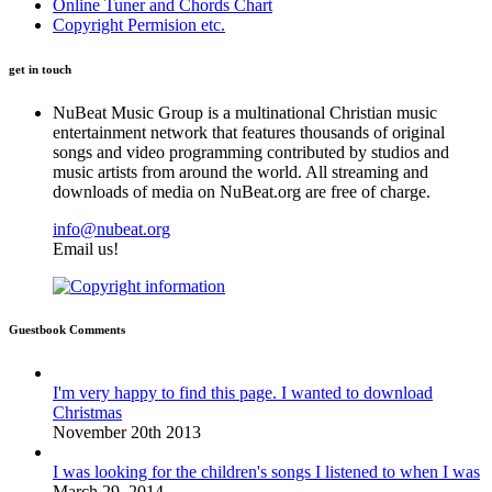
Online Tuner and Chords Chart
Copyright Permision etc.
get in touch
N
uBeat Music Group is a multinational Christian music
entertainment network that features thousands of original
songs and video programming contributed by studios and
music artists from around the world. All streaming and
downloads of media on NuBeat.org are free of charge.
info@nubeat.org
Email us!
Guestbook Comments
I'm very happy to find this page. I wanted to download
Christmas
November 20th 2013
I was looking for the children's songs I listened to when I was
March 29, 2014