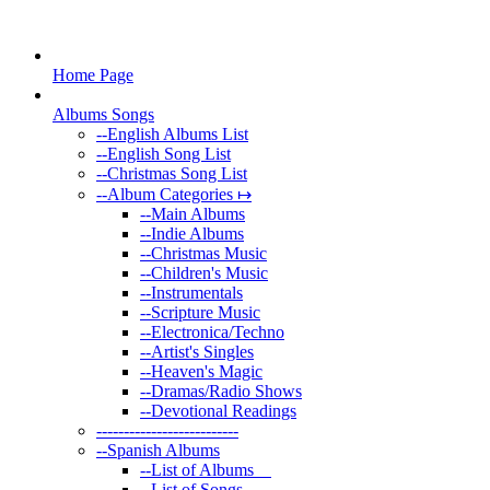
Home Page
Albums Songs
--
English Albums List
--
English Song List
--
Christmas Song List
--
Album Categories ↦
--
Main Albums
--
Indie Albums
--
Christmas Music
--
Children's Music
--
Instrumentals
--
Scripture Music
--
Electronica/Techno
--
Artist's Singles
--
Heaven's Magic
--
Dramas/Radio Shows
--
Devotional Readings
--
------------------------
--
Spanish Albums
--
List of Albums
--
List of Songs