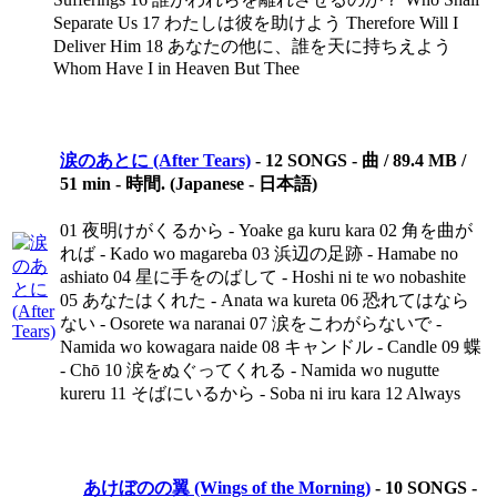
Separate Us 17 わたしは彼を助けよう Therefore Will I
Deliver Him 18 あなたの他に、誰を天に持ちえよう
Whom Have I in Heaven But Thee
涙のあとに (After Tears)
-
12 SONGS - 曲 / 89.4 MB /
51 min - 時間. (Japanese - 日本語)
01 夜明けがくるから - Yoake ga kuru kara 02 角を曲が
れば - Kado wo magareba 03 浜辺の足跡 - Hamabe no
ashiato 04 星に手をのばして - Hoshi ni te wo nobashite
05 あなたはくれた - Anata wa kureta 06 恐れてはなら
ない - Osorete wa naranai 07 涙をこわがらないで -
Namida wo kowagara naide 08 キャンドル - Candle 09 蝶
- Chō 10 涙をぬぐってくれる - Namida wo nugutte
kureru 11 そばにいるから - Soba ni iru kara 12 Always
あけぼのの翼 (Wings of the Morning)
-
10 SONGS -