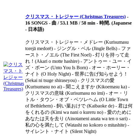
クリスマス・トレジャー (Christmas Treasures)
-
16 SONGS - 曲 / 53.1 MB / 58 min - 時間. (Japanese
- 日本語)
クリスマス・トレジャー・メドレー (Kurisumasu
torejā medorē) - ジングル・ベル (Jingle Bells) - ファ
ースト・ノエル (The First Noel) - 灯りを持って走
れ！(Akari o motte hashire) - アントゥー・ユー・イ
ズ・ボーン (Unto You Is Born) - オー・ホーリー・
ナイト (O Holy Night) - 世界に告げ知らせよう！
(Sekai ni tsuge shiraseyou) - クリスマスの愛
(Kurisumasu no ai) - 聞こえますか (Kikoemasu ka) -
クリスマスの意味 (Kurisumasu no imi) - オー・リ
トル・タウン・オブ・ベツレヘム (O Little Town
of Bethlehem) - 飼い葉おけで (Kaibaoke de) - 君は何
をくれるの (Kimi wa nani o kureru no) - 愛のために
あなたは天を去り (Ainotameni anata wa ten o sari) -
私の心を満たして (Watashi no kokoro o mitashite) -
サイレント・ナイト (Silent Night)