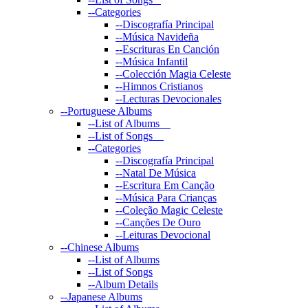
--
Categories
--
Discografía Principal
--
Música Navideña
--
Escrituras En Canción
--
Música Infantil
--
Colección Magia Celeste
--
Himnos Cristianos
--
Lecturas Devocionales
--
Portuguese Albums
--
List of Albums
--
List of Songs
--
Categories
--
Discografía Principal
--
Natal De Música
--
Escritura Em Canção
--
Música Para Crianças
--
Coleção Magic Celeste
--
Canções De Ouro
--
Leituras Devocional
--
Chinese Albums
--
List of Albums
--
List of Songs
--
Album Details
--
Japanese Albums