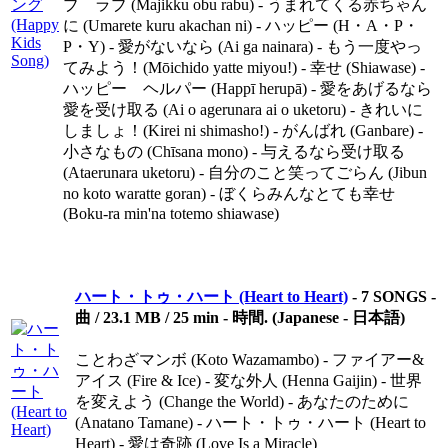
ブ ラブ (Majikku obu rabu) - うまれてくる赤ちゃん
に (Umarete kuru akachan ni) - ハッピー (H・A・P・
P・Y) - 愛がないなら (Ai ga nainara) - もう一度やっ
てみよう！(Mōichido yatte miyou!) - 幸せ (Shiawase) -
ハッピー ヘルパー (Happī herupā) - 愛をあげるなら
愛を受け取る (Ai o agerunara ai o uketoru) - きれいに
しましょ！(Kirei ni shimasho!) - がんばれ (Ganbare) -
小さなもの (Chīsana mono) - 与えるなら受け取る
(Ataerunara uketoru) - 自分のこと笑ってごらん (Jibun
no koto waratte goran) - ぼくらみんなとても幸せ
(Boku-ra min'na totemo shiawase)
ハート・トゥ・ハート (Heart to Heart)
-
7 SONGS -
曲 / 23.1 MB / 25 min - 時間. (Japanese - 日本語)
ことわざマンボ (Koto Wazamambo) - ファイアー&
アイス (Fire & Ice) - 変な外人 (Henna Gaijin) - 世界
を変えよう (Change the World) - あなたのために
(Anatano Tamane) - ハート・トゥ・ハート (Heart to
Heart) - 愛は奇跡 (Love Is a Miracle)