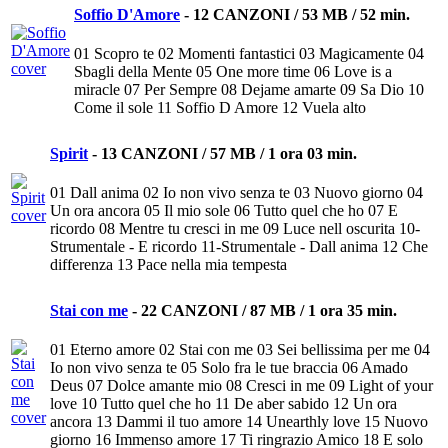
Soffio D'Amore
-
12 CANZONI / 53 MB / 52 min.
01 Scopro te 02 Momenti fantastici 03 Magicamente 04
Sbagli della Mente 05 One more time 06 Love is a
miracle 07 Per Sempre 08 Dejame amarte 09 Sa Dio 10
Come il sole 11 Soffio D Amore 12 Vuela alto
Spirit
-
13 CANZONI / 57 MB / 1 ora 03 min.
01 Dall anima 02 Io non vivo senza te 03 Nuovo giorno 04
Un ora ancora 05 Il mio sole 06 Tutto quel che ho 07 E
ricordo 08 Mentre tu cresci in me 09 Luce nell oscurita 10-
Strumentale - E ricordo 11-Strumentale - Dall anima 12 Che
differenza 13 Pace nella mia tempesta
Stai con me
-
22 CANZONI / 87 MB / 1 ora 35 min.
01 Eterno amore 02 Stai con me 03 Sei bellissima per me 04
Io non vivo senza te 05 Solo fra le tue braccia 06 Amado
Deus 07 Dolce amante mio 08 Cresci in me 09 Light of your
love 10 Tutto quel che ho 11 De aber sabido 12 Un ora
ancora 13 Dammi il tuo amore 14 Unearthly love 15 Nuovo
giorno 16 Immenso amore 17 Ti ringrazio Amico 18 E solo