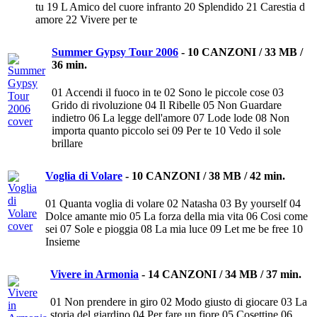
tu 19 L Amico del cuore infranto 20 Splendido 21 Carestia d
amore 22 Vivere per te
Summer Gypsy Tour 2006
-
10 CANZONI / 33 MB /
36 min.
01 Accendi il fuoco in te 02 Sono le piccole cose 03
Grido di rivoluzione 04 Il Ribelle 05 Non Guardare
indietro 06 La legge dell'amore 07 Lode lode 08 Non
importa quanto piccolo sei 09 Per te 10 Vedo il sole
brillare
Voglia di Volare
-
10 CANZONI / 38 MB / 42 min.
01 Quanta voglia di volare 02 Natasha 03 By yourself 04
Dolce amante mio 05 La forza della mia vita 06 Cosi come
sei 07 Sole e pioggia 08 La mia luce 09 Let me be free 10
Insieme
Vivere in Armonia
-
14 CANZONI / 34 MB / 37 min.
01 Non prendere in giro 02 Modo giusto di giocare 03 La
storia del giardino 04 Per fare un fiore 05 Cosettine 06