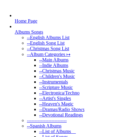
Home Page
Albums Songs
--
English Albums List
--
English Song List
--
Christmas Song List
--
Album Categories ↦
--
Main Albums
--
Indie Albums
--
Christmas Music
--
Children's Music
--
Instrumentals
--
Scripture Music
--
Electronica/Techno
--
Artist's Singles
--
Heaven's Magic
--
Dramas/Radio Shows
--
Devotional Readings
--
------------------------
--
Spanish Albums
--
List of Albums
--
List of Songs