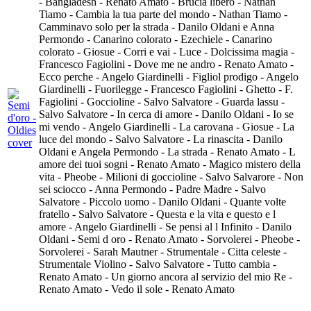
- Bangladesh - Renato Amato - Brucia libero - Nathan
Tiamo - Cambia la tua parte del mondo - Nathan Tiamo -
Camminavo solo per la strada - Danilo Oldani e Anna
Permondo - Canarino colorato - Ezechiele - Canarino
colorato - Giosue - Corri e vai - Luce - Dolcissima magia -
Francesco Fagiolini - Dove me ne andro - Renato Amato -
Ecco perche - Angelo Giardinelli - Figliol prodigo - Angelo
Giardinelli - Fuorilegge - Francesco Fagiolini - Ghetto - F.
Fagiolini - Goccioline - Salvo Salvatore - Guarda lassu -
Salvo Salvatore - In cerca di amore - Danilo Oldani - Io se
mi vendo - Angelo Giardinelli - La carovana - Giosue - La
luce del mondo - Salvo Salvatore - La rinascita - Danilo
Oldani e Angela Permondo - La strada - Renato Amato - L
amore dei tuoi sogni - Renato Amato - Magico mistero della
vita - Pheobe - Milioni di goccioline - Salvo Salvarore - Non
sei sciocco - Anna Permondo - Padre Madre - Salvo
Salvatore - Piccolo uomo - Danilo Oldani - Quante volte
fratello - Salvo Salvatore - Questa e la vita e questo e l
amore - Angelo Giardinelli - Se pensi al l Infinito - Danilo
Oldani - Semi d oro - Renato Amato - Sorvolerei - Pheobe -
Sorvolerei - Sarah Mautner - Strumentale - Citta celeste -
Strumentale Violino - Salvo Salvatore - Tutto cambia -
Renato Amato - Un giorno ancora al servizio del mio Re -
Renato Amato - Vedo il sole - Renato Amato