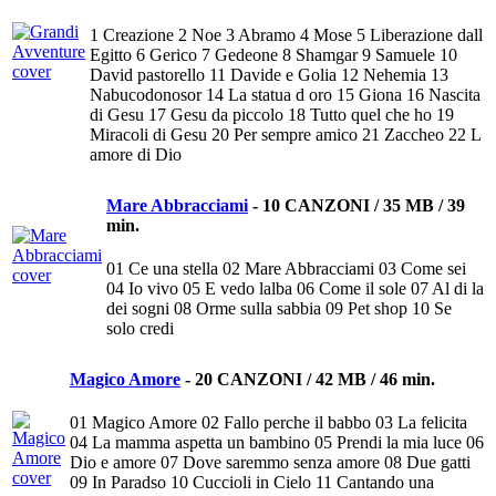
1 Creazione 2 Noe 3 Abramo 4 Mose 5 Liberazione dall
Egitto 6 Gerico 7 Gedeone 8 Shamgar 9 Samuele 10
David pastorello 11 Davide e Golia 12 Nehemia 13
Nabucodonosor 14 La statua d oro 15 Giona 16 Nascita
di Gesu 17 Gesu da piccolo 18 Tutto quel che ho 19
Miracoli di Gesu 20 Per sempre amico 21 Zaccheo 22 L
amore di Dio
Mare Abbracciami
-
10 CANZONI / 35 MB / 39
min.
01 Ce una stella 02 Mare Abbracciami 03 Come sei
04 Io vivo 05 E vedo lalba 06 Come il sole 07 Al di la
dei sogni 08 Orme sulla sabbia 09 Pet shop 10 Se
solo credi
Magico Amore
-
20 CANZONI / 42 MB / 46 min.
01 Magico Amore 02 Fallo perche il babbo 03 La felicita
04 La mamma aspetta un bambino 05 Prendi la mia luce 06
Dio e amore 07 Dove saremmo senza amore 08 Due gatti
09 In Paradso 10 Cuccioli in Cielo 11 Cantando una