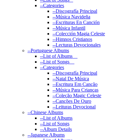
--
Categories
--
Discografía Principal
--
Música Navideña
--
Escrituras En Canción
--
Música Infantil
--
Colección Magia Celeste
--
Himnos Cristianos
--
Lecturas Devocionales
--
Portuguese Albums
--
List of Albums
--
List of Songs
--
Categories
--
Discografía Principal
--
Natal De Música
--
Escritura Em Canção
--
Música Para Crianças
--
Coleção Magic Celeste
--
Canções De Ouro
--
Leituras Devocional
--
Chinese Albums
--
List of Albums
--
List of Songs
--
Album Details
--
Japanese Albums