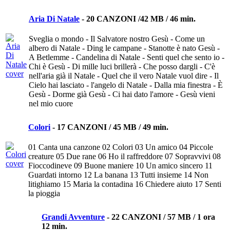
Aria Di Natale
-
20 CANZONI /42 MB / 46 min.
Sveglia o mondo - Il Salvatore nostro Gesù - Come un
albero di Natale - Ding le campane - Stanotte è nato Gesù -
A Betlemme - Candelina di Natale - Senti quel che sento io -
Chi è Gesù - Di mille luci brillerà - Che posso dargli - C'è
nell'aria già il Natale - Quel che il vero Natale vuol dire - Il
Cielo hai lasciato - l'angelo di Natale - Dalla mia finestra - È
Gesù - Dorme già Gesù - Ci hai dato l'amore - Gesù vieni
nel mio cuore
Colori
-
17 CANZONI / 45 MB / 49 min.
01 Canta una canzone 02 Colori 03 Un amico 04 Piccole
creature 05 Due rane 06 Ho il raffreddore 07 Sopravvivi 08
Fioccodineve 09 Buone maniere 10 Un amico sincero 11
Guardati intorno 12 La banana 13 Tutti insieme 14 Non
litighiamo 15 Maria la contadina 16 Chiedere aiuto 17 Senti
la pioggia
Grandi Avventure
-
22 CANZONI / 57 MB / 1 ora
12 min.