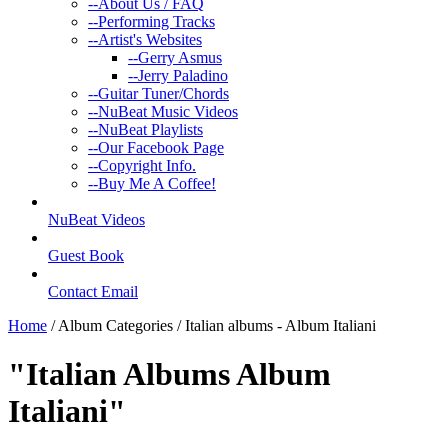
--
About Us / FAQ
--
Performing Tracks
--
Artist's Websites
--
Gerry Asmus
--
Jerry Paladino
--
Guitar Tuner/Chords
--
NuBeat Music Videos
--
NuBeat Playlists
--
Our Facebook Page
--
Copyright Info.
--
Buy Me A Coffee!
NuBeat Videos
Guest Book
Contact Email
Home
/ Album Categories / Italian albums - Album Italiani
"Italian Albums
Album
Italiani
"