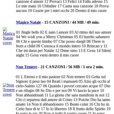
canzone d amore 12 Provaci 13 Felici 14 Fallo adesso 15
Le mie mani 16 Ubbidire 17 Canta una canzone 18 Prova
ancora 19 Grazie per i miei occhi 20 Dentro il mio cuore
Magico Natale
-
15 CANZONI / 44 MB / 49 min.
01 Jingle bells 02 E nato l amore 03 Al ritmo del suo amore
04 We wish you a Merry Christmas 05 El burrito sabanero
06 Chi e questo bimbo 07 Che posso dargli 08 There is
born a child 09 Conosca il mondo intero 10 Brincan y 11
Che mi darai per Natale 12 Dime nino 13 E Gesu 14 Silent
night 15 Gesu vieni dentro il mio cuore
Non Temere
-
21 CANZONI / 56 MB / 1 ora 2 min.
01 L Eterno e il mio pastore 02 Non temere 03 Getta sul
Signore il peso tuo 04 Beati i mansueti 05 Alzo gli occhi al
cielo-Salmo 127 06 Quando i poveri cercano acque 07 Dio
e un rifugio 08 Se Dio e per noi 09 Vi lascio la pace 10
Non abbandonati 11 La gloria che sara manifesta in noi 12
Chi ci separera dall amore di Cristo 13 Poiche Dio ha tanto
amato 14 Non ti abbandonero 15 Beato colui 16 Chi ho in
Cielo fuor di te 17 Io lo liberero 18 Il frutto dello Spirito 19
Io sono la via 20 Non si turbi il vostro cuore 21 Io sono